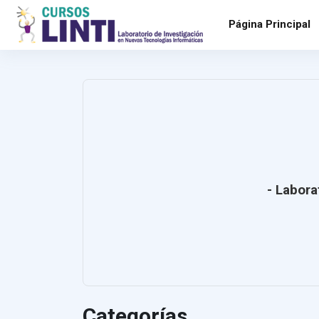
Salta al contenido principal
Página Principal
- Labora
Categorías