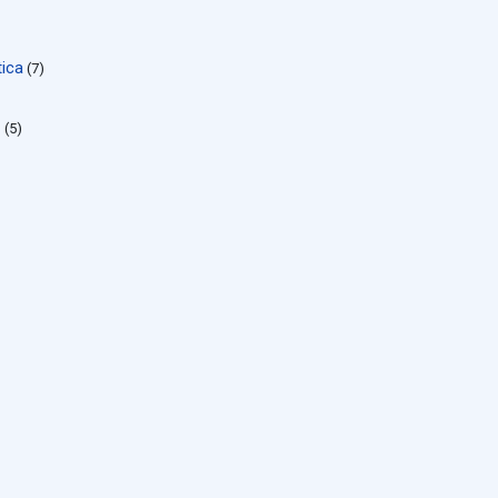
ica
(7)
C
(5)